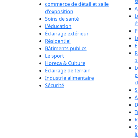
s
commerce de détail et salle
A
d'exposition
L
Soins de santé
é
L'éducation
P
Éclairage extérieur
L
Résidentiel
É
Bâtiments publics
R
Le sport
a
Horeca & Culture
L
Éclairage de terrain
p
Industrie alimentaire
c
Sécurité
S
A
D
T
R
S
l