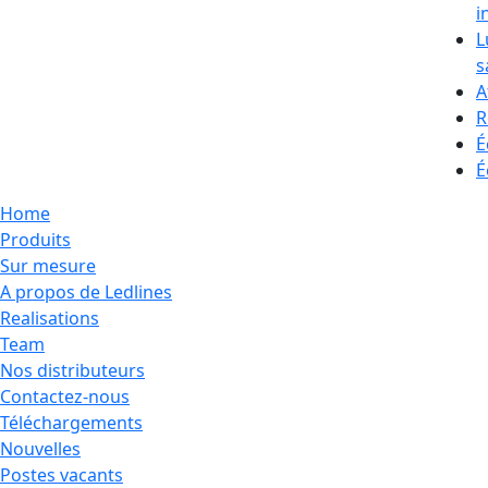
i
L
s
A
R
É
É
Home
Produits
Sur mesure
A propos de Ledlines
Realisations
Team
Nos distributeurs
Contactez-nous
Téléchargements
Nouvelles
Postes vacants