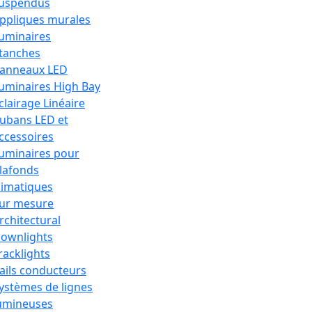
uspendus
ppliques murales
uminaires
tanches
anneaux LED
uminaires High Bay
clairage Linéaire
ubans LED et
ccessoires
uminaires pour
lafonds
limatiques
ur mesure
rchitectural
ownlights
racklights
ails conducteurs
ystèmes de lignes
umineuses