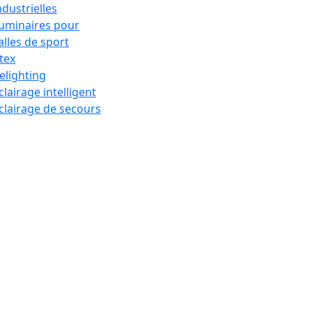
ndustrielles
uminaires pour
alles de sport
tex
elighting
clairage intelligent
clairage de secours