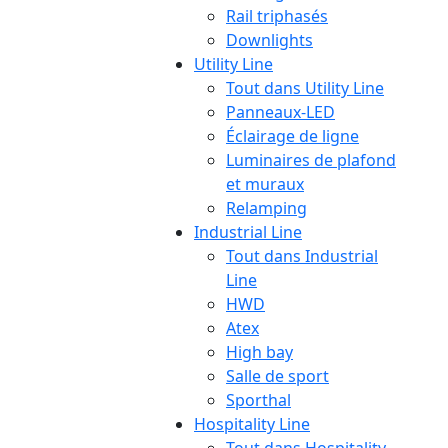
Rail triphasés
Downlights
Utility Line
Tout dans Utility Line
Panneaux-LED
Éclairage de ligne
Luminaires de plafond
et muraux
Relamping
Industrial Line
Tout dans Industrial
Line
HWD
Atex
High bay
Salle de sport
Sporthal
Hospitality Line