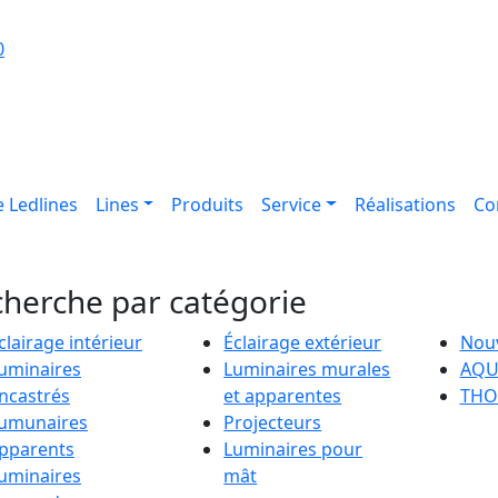
0
 Ledlines
Lines
Produits
Service
Réalisations
Co
herche par catégorie
clairage intérieur
Éclairage extérieur
Nou
uminaires
Luminaires murales
AQU
ncastrés
et apparentes
THO
umunaires
Projecteurs
pparents
Luminaires pour
uminaires
mât