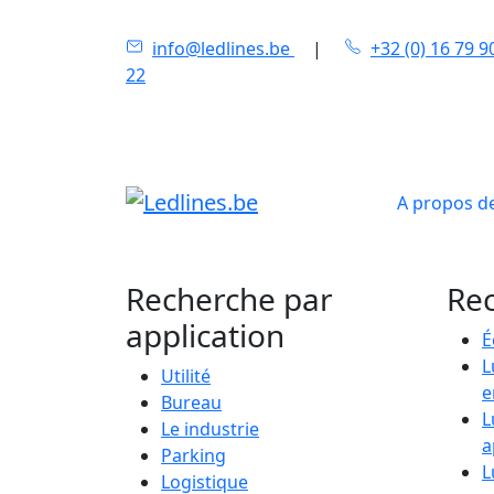
info@ledlines.be
|
+32 (0) 16 79 9
22
A propos de
Recherche par
Rec
application
É
L
Utilité
e
Bureau
L
Le industrie
a
Parking
L
Logistique